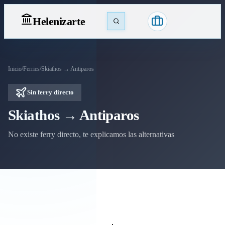
Heleniz
arte
Inicio
/
Ferries
/
Skiathos → Antiparos
Sin ferry directo
Skiathos → Antiparos
No existe ferry directo, te explicamos las alternativas