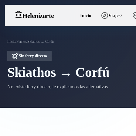
Heleniz
arte
Inicio
Viajes
▾
Inicio
/
Ferries
/
Skiathos → Corfú
Sin ferry directo
Skiathos → Corfú
No existe ferry directo, te explicamos las alternativas