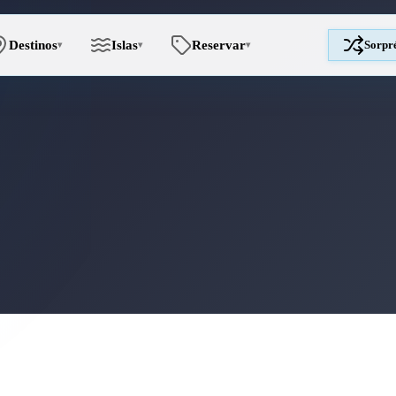
Destinos
Islas
Reservar
Sorpr
▾
▾
▾