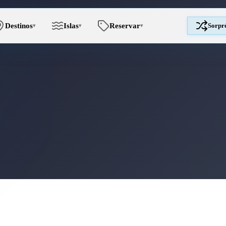
Destinos
Islas
Reservar
Sorpr
▾
▾
▾