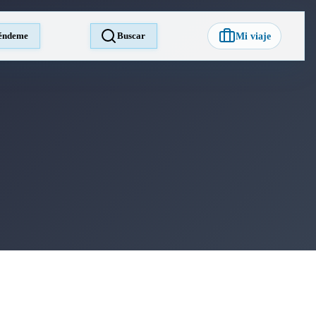
éndeme
Buscar
Mi viaje