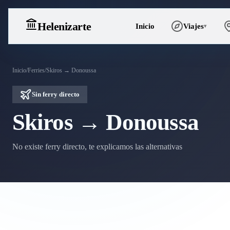
Heleniz
arte
Inicio
Viajes
▾
Inicio
/
Ferries
/
Skiros → Donoussa
Sin ferry directo
Skiros → Donoussa
No existe ferry directo, te explicamos las alternativas