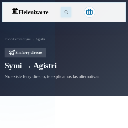
Heleniz
arte
Inicio
/
Ferries
/
Symi → Agistri
Sin ferry directo
Symi → Agistri
No existe ferry directo, te explicamos las alternativas