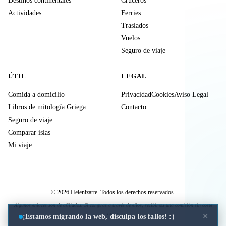
Destinos continentales
Cruceros
Actividades
Ferries
Traslados
Vuelos
Seguro de viaje
ÚTIL
LEGAL
Comida a domicilio
Privacidad
Cookies
Aviso Legal
Libros de mitología Griega
Contacto
Seguro de viaje
Comparar islas
Mi viaje
© 2026 Helenizarte. Todos los derechos reservados.
Algunos enlaces son de afiliados. Si compras a través de ellos, recibimos una comisión sin coste
extra.
×
¡Estamos migrando la web, disculpa los fallos! :)