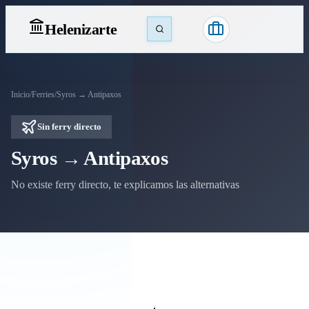
Heleniz
arte
Inicio
/
Ferries
/
Syros → Antipaxos
Sin ferry directo
Syros → Antipaxos
No existe ferry directo, te explicamos las alternativas