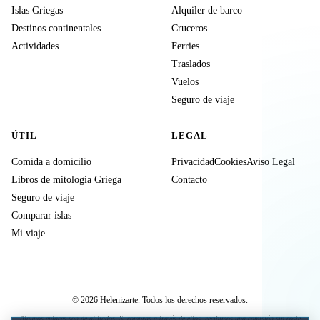
Islas Griegas
Alquiler de barco
Destinos continentales
Cruceros
Actividades
Ferries
Traslados
Vuelos
Seguro de viaje
ÚTIL
LEGAL
Comida a domicilio
Privacidad
Cookies
Aviso Legal
Libros de mitología Griega
Contacto
Seguro de viaje
Comparar islas
Mi viaje
© 2026 Helenizarte. Todos los derechos reservados.
Algunos enlaces son de afiliados. Si compras a través de ellos, recibimos una comisión sin coste