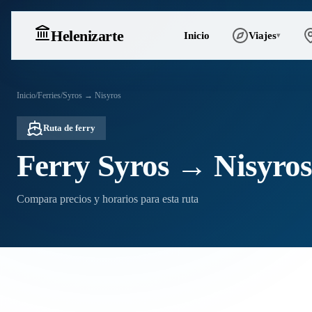
Heleniz
arte
Inicio
Viajes
▾
Inicio
/
Ferries
/
Syros → Nisyros
Ruta de ferry
Ferry Syros → Nisyro
Compara precios y horarios para esta ruta