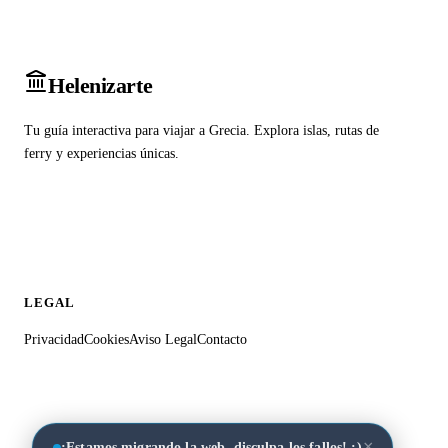
Heleniz
arte
Tu guía interactiva para viajar a Grecia. Explora islas, rutas de
ferry y experiencias únicas.
LEGAL
Privacidad
Cookies
Aviso Legal
Contacto
×
¡Estamos migrando la web, disculpa los fallos! :)