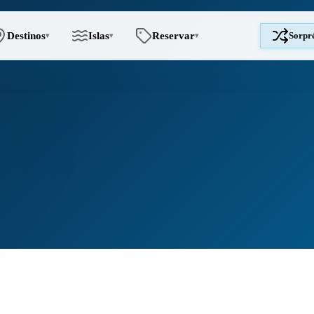
Destinos
Islas
Reservar
Sorpr
▾
▾
▾
s