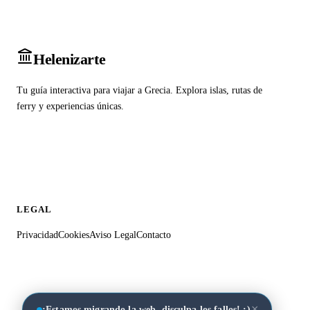
Heleniz
arte
Tu guía interactiva para viajar a Grecia. Explora islas, rutas de
ferry y experiencias únicas.
LEGAL
Privacidad
Cookies
Aviso Legal
Contacto
×
¡Estamos migrando la web, disculpa los fallos! :)