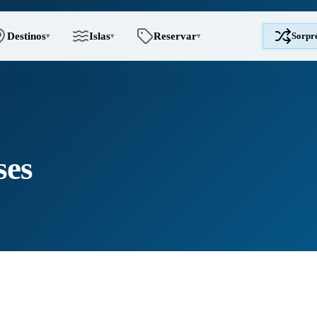
Destinos
Islas
Reservar
Sorpr
▾
▾
▾
ses