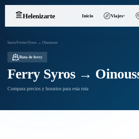
Heleniz
arte
Inicio
Viajes
▾
Inicio
/
Ferries
/
Syros → Oinousses
Ruta de ferry
Ferry Syros → Oinous
Compara precios y horarios para esta ruta