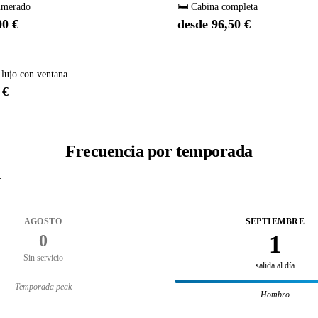
umerado
🛏️ Cabina completa
00 €
desde 96,50 €
 lujo con ventana
 €
Frecuencia por temporada
.
AGOSTO
SEPTIEMBRE
1
0
Sin servicio
salida al día
Temporada peak
Hombro