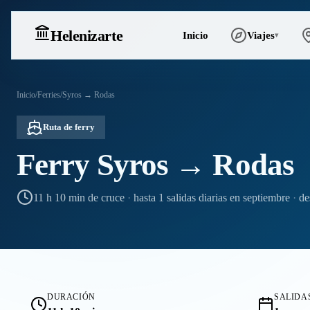
Heleniz
arte
Inicio
Viajes
▾
Inicio
/
Ferries
/
Syros → Rodas
Ruta de ferry
Ferry Syros → Rodas
11 h 10 min de cruce
·
hasta 1 salidas diarias en septiembre
·
de
DURACIÓN
SALIDAS