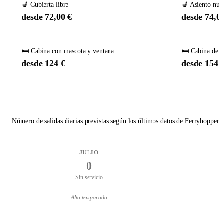
💺 Cubierta libre
💺 Asiento n
desde 72,00 €
desde 74,
🛏️ Cabina con mascota y ventana
🛏️ Cabina de
desde 124 €
desde 154
Número de salidas diarias previstas según los últimos datos de Ferryhopper
JULIO
0
Sin servicio
Alta temporada