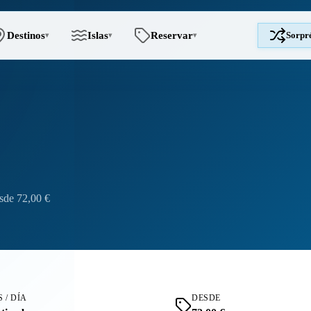
Destinos
Islas
Reservar
Sorpr
▾
▾
▾
sde 72,00 €
 / DÍA
DESDE