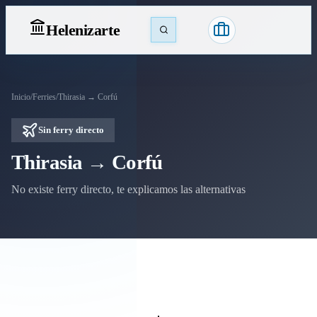
Heleniz
arte
Inicio
/
Ferries
/
Thirasia → Corfú
Sin ferry directo
Thirasia → Corfú
No existe ferry directo, te explicamos las alternativas