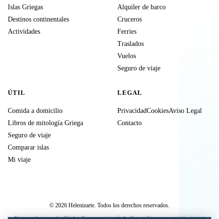
Islas Griegas
Alquiler de barco
Destinos continentales
Cruceros
Actividades
Ferries
Traslados
Vuelos
Seguro de viaje
ÚTIL
LEGAL
Comida a domicilio
Privacidad
Cookies
Aviso Legal
Libros de mitología Griega
Contacto
Seguro de viaje
Comparar islas
Mi viaje
© 2026 Helenizarte. Todos los derechos reservados.
Algunos enlaces son de afiliados. Si compras a través de ellos, recibimos una comisión sin coste