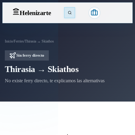
Heleniz
arte
Inicio
/
Ferries
/
Thirasia → Skiathos
Sin ferry directo
Thirasia → Skiathos
No existe ferry directo, te explicamos las alternativas