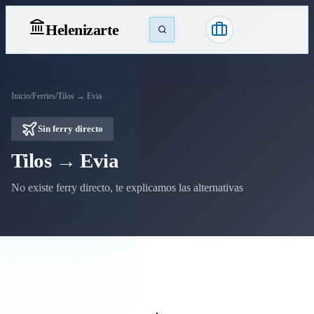
Heleniz
arte
Inicio
/
Ferries
/
Tilos → Evia
Sin ferry directo
Tilos → Evia
No existe ferry directo, te explicamos las alternativas