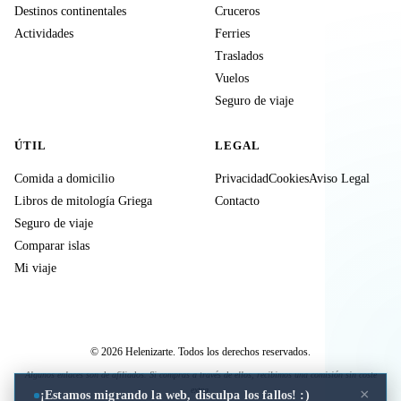
Destinos continentales
Cruceros
Actividades
Ferries
Traslados
Vuelos
Seguro de viaje
ÚTIL
LEGAL
Comida a domicilio
Privacidad
Cookies
Aviso Legal
Libros de mitología Griega
Contacto
Seguro de viaje
Comparar islas
Mi viaje
© 2026 Helenizarte. Todos los derechos reservados.
Algunos enlaces son de afiliados. Si compras a través de ellos, recibimos una comisión sin coste
extra.
×
¡Estamos migrando la web, disculpa los fallos! :)