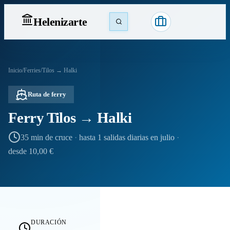
Heleniz
arte
Inicio
/
Ferries
/
Tilos → Halki
Ruta de ferry
Ferry Tilos → Halki
35 min de cruce
·
hasta 1 salidas diarias en julio
·
desde 10,00 €
DURACIÓN