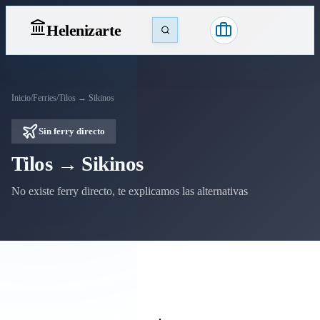
Heleniz
arte
Inicio
/
Ferries
/
Tilos → Sikinos
Sin ferry directo
Tilos → Sikinos
No existe ferry directo, te explicamos las alternativas