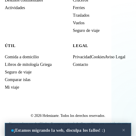
Destinos continentales
Cruceros
Actividades
Ferries
Traslados
Vuelos
Seguro de viaje
ÚTIL
LEGAL
Comida a domicilio
Privacidad
Cookies
Aviso Legal
Libros de mitología Griega
Contacto
Seguro de viaje
Comparar islas
Mi viaje
© 2026 Helenizarte. Todos los derechos reservados.
Algunos enlaces son de afiliados. Si compras a través de ellos, recibimos una comisión sin coste
extra.
×
¡Estamos migrando la web, disculpa los fallos! :)