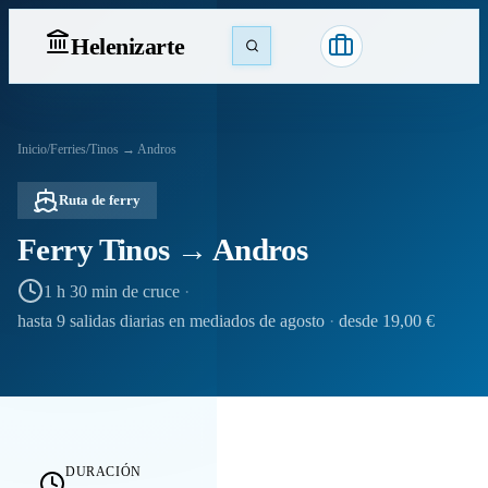
Heleniz
arte
Inicio
/
Ferries
/
Tinos → Andros
Ruta de ferry
Ferry Tinos → Andros
1 h 30 min de cruce
·
hasta 9 salidas diarias en mediados de agosto
·
desde 19,00 €
DURACIÓN