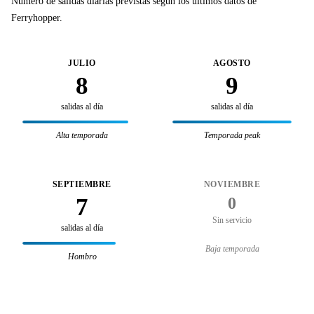
Número de salidas diarias previstas según los últimos datos de
Ferryhopper.
JULIO
AGOSTO
8
9
salidas al día
salidas al día
Alta temporada
Temporada peak
SEPTIEMBRE
NOVIEMBRE
7
0
Sin servicio
salidas al día
Baja temporada
Hombro