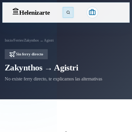
Heleniz
arte
Inicio
/
Ferries
/
Zakynthos → Agistri
Sin ferry directo
Zakynthos → Agistri
No existe ferry directo, te explicamos las alternativas