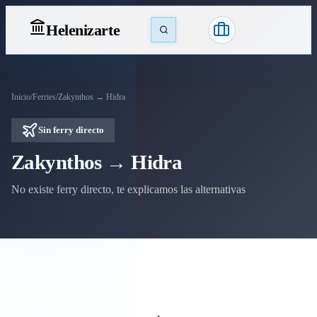
Heleniz
arte
Inicio
/
Ferries
/
Zakynthos → Hidra
Sin ferry directo
Zakynthos → Hidra
No existe ferry directo, te explicamos las alternativas