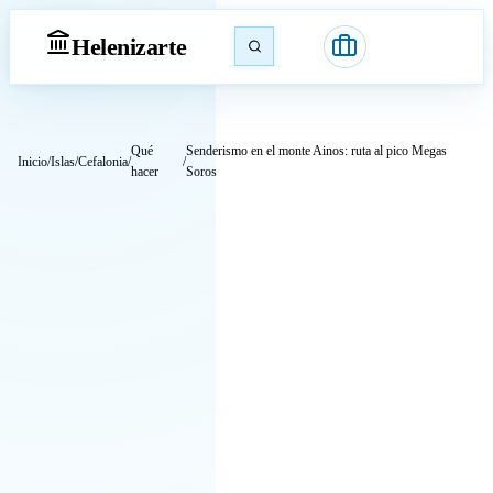
Heleniz
arte
Qué
Senderismo en el monte Ainos: ruta al pico Megas
Inicio
/
Islas
/
Cefalonia
/
/
hacer
Soros