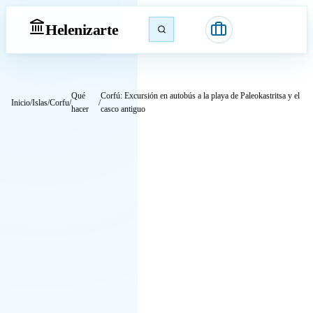
Heleniz
arte
Qué
Corfú: Excursión en autobús a la playa de Paleokastritsa y el
Inicio
/
Islas
/
Corfu
/
/
hacer
casco antiguo