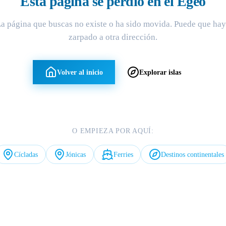
Esta página se perdió en el Egeo
a página que buscas no existe o ha sido movida. Puede que ha
zarpado a otra dirección.
Volver al inicio
Explorar islas
O EMPIEZA POR AQUÍ:
Cícladas
Jónicas
Ferries
Destinos continentales