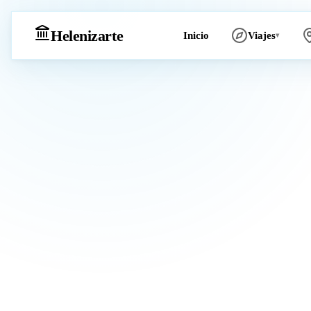
Heleniz
arte
Inicio
Viajes
▾