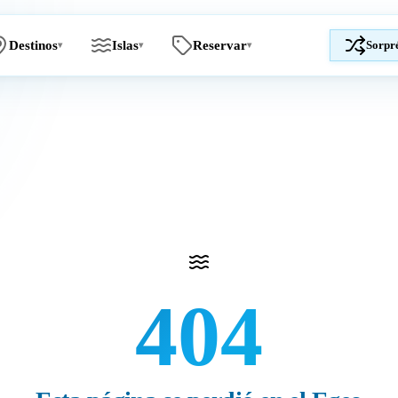
Destinos
Islas
Reservar
Sorpr
▾
▾
▾
404