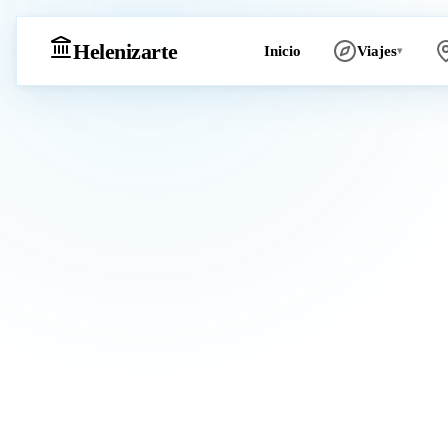
Heleniz
arte
Inicio
Viajes
▾