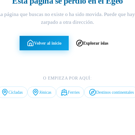
Esta página se perdió en el Egeo
a página que buscas no existe o ha sido movida. Puede que ha
zarpado a otra dirección.
Volver al inicio
Explorar islas
O EMPIEZA POR AQUÍ:
Cícladas
Jónicas
Ferries
Destinos continentales