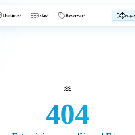
Destinos
Islas
Reservar
Sorpr
▾
▾
▾
404