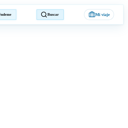
éndeme
Buscar
Mi viaje