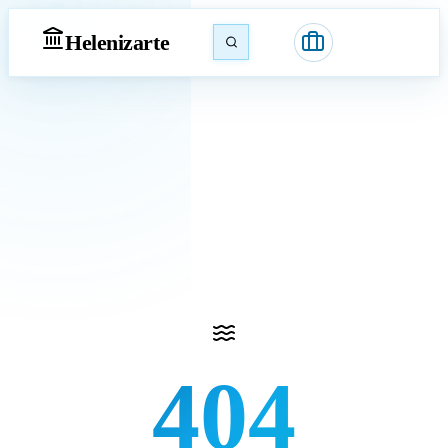
Heleniz
arte
404