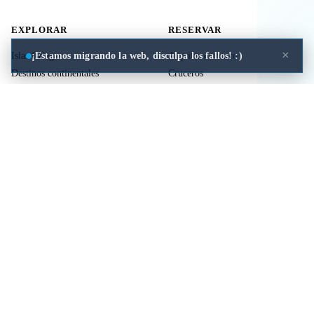
EXPLORAR
RESERVAR
×
¡Estamos migrando la web, disculpa los fallos! :)
Islas Griegas
Alquiler de barco
Destinos continentales
Cruceros
Actividades
Ferries
Traslados
Vuelos
Seguro de viaje
ÚTIL
LEGAL
Comida a domicilio
Privacidad
Cookies
Aviso Legal
Libros de mitología Griega
Contacto
Seguro de viaje
Comparar islas
Mi viaje