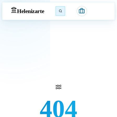
Heleniz
arte
404