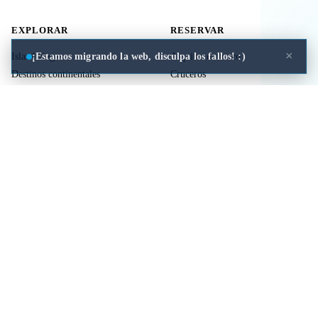
EXPLORAR
RESERVAR
×
¡Estamos migrando la web, disculpa los fallos! :)
Islas Griegas
Alquiler de barco
Destinos continentales
Cruceros
Actividades
Ferries
Traslados
Vuelos
Seguro de viaje
ÚTIL
LEGAL
Comida a domicilio
Privacidad
Cookies
Aviso Legal
Libros de mitología Griega
Contacto
Seguro de viaje
Comparar islas
Mi viaje