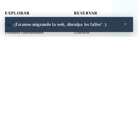
EXPLORAR
RESERVAR
×
¡Estamos migrando la web, disculpa los fallos! :)
Islas Griegas
Alquiler de barco
Destinos continentales
Cruceros
Actividades
Ferries
Traslados
Vuelos
Seguro de viaje
ÚTIL
LEGAL
Comida a domicilio
Privacidad
Cookies
Aviso Legal
Libros de mitología Griega
Contacto
Seguro de viaje
Comparar islas
Mi viaje