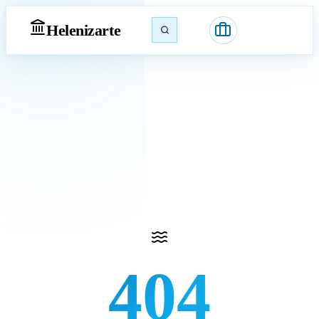
Heleniz
arte
404