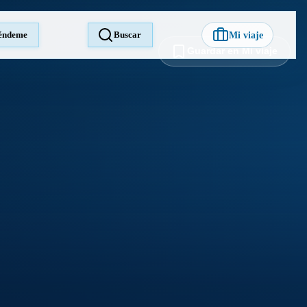
éndeme
Buscar
Mi viaje
Guardar en Mi viaje