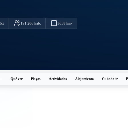
Oct
191.206 hab.
3658 km²
ar
Qué ver
Playas
Actividades
Alojamiento
Cuándo ir
P