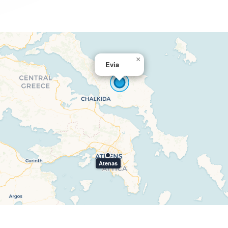
×
Evia
Atenas