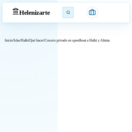
Heleniz
arte
Inicio
/
Islas
/
Halki
/
Qué hacer
/
Crucero privado en speedboat a Halki y Alimia