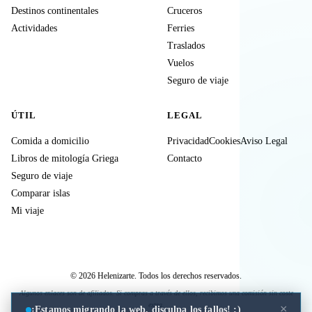
Destinos continentales
Cruceros
Actividades
Ferries
Traslados
Vuelos
Seguro de viaje
ÚTIL
LEGAL
Comida a domicilio
Privacidad
Cookies
Aviso Legal
Libros de mitología Griega
Contacto
Seguro de viaje
Comparar islas
Mi viaje
© 2026 Helenizarte. Todos los derechos reservados.
Algunos enlaces son de afiliados. Si compras a través de ellos, recibimos una comisión sin coste
extra.
×
¡Estamos migrando la web, disculpa los fallos! :)