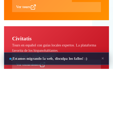
Ver tours
Civitatis
Tours en español con guías locales expertos. La plataforma
favorita de los hispanohablantes.
En español
Grupos reducidos
×
¡Estamos migrando la web, disculpa los fallos! :)
Ver excursiones
Consejos para actividades en Meganisi