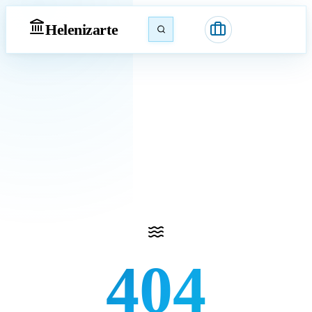
Heleniz
arte
404