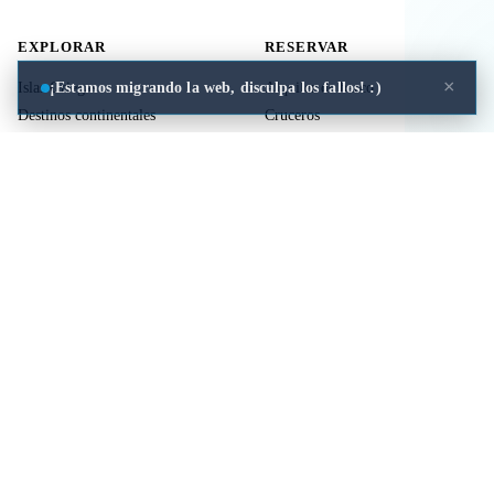
EXPLORAR
RESERVAR
×
¡Estamos migrando la web, disculpa los fallos! :)
Islas Griegas
Alquiler de barco
Destinos continentales
Cruceros
Actividades
Ferries
Traslados
Vuelos
Seguro de viaje
ÚTIL
LEGAL
Comida a domicilio
Privacidad
Cookies
Aviso Legal
Libros de mitología Griega
Contacto
Seguro de viaje
Comparar islas
Mi viaje