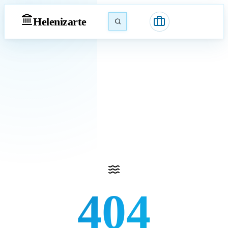
Heleniz
arte
404