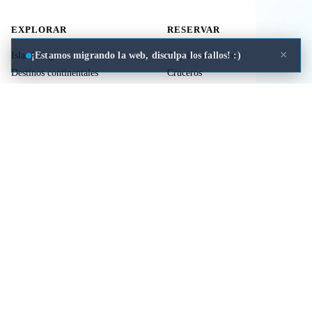
EXPLORAR
RESERVAR
×
¡Estamos migrando la web, disculpa los fallos! :)
Islas Griegas
Alquiler de barco
Destinos continentales
Cruceros
Actividades
Ferries
Traslados
Vuelos
Seguro de viaje
ÚTIL
LEGAL
Comida a domicilio
Privacidad
Cookies
Aviso Legal
Libros de mitología Griega
Contacto
Seguro de viaje
Comparar islas
Mi viaje