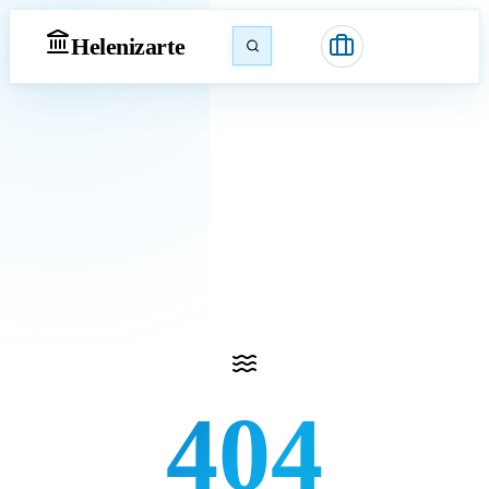
Heleniz
arte
404