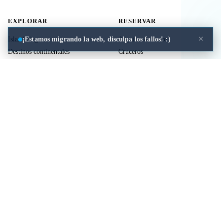
EXPLORAR
RESERVAR
×
¡Estamos migrando la web, disculpa los fallos! :)
Islas Griegas
Alquiler de barco
Destinos continentales
Cruceros
Actividades
Ferries
Traslados
Vuelos
Seguro de viaje
ÚTIL
LEGAL
Comida a domicilio
Privacidad
Cookies
Aviso Legal
Libros de mitología Griega
Contacto
Seguro de viaje
Comparar islas
Mi viaje