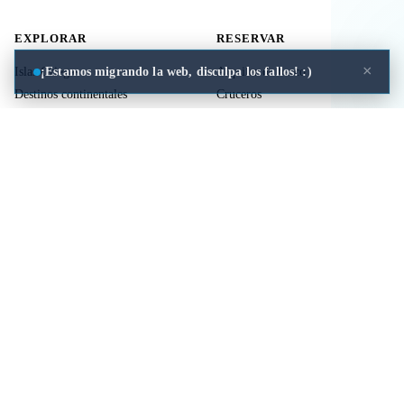
EXPLORAR
RESERVAR
×
¡Estamos migrando la web, disculpa los fallos! :)
Islas Griegas
Alquiler de barco
Destinos continentales
Cruceros
Actividades
Ferries
Traslados
Vuelos
Seguro de viaje
ÚTIL
LEGAL
Comida a domicilio
Privacidad
Cookies
Aviso Legal
Libros de mitología Griega
Contacto
Seguro de viaje
Comparar islas
Mi viaje