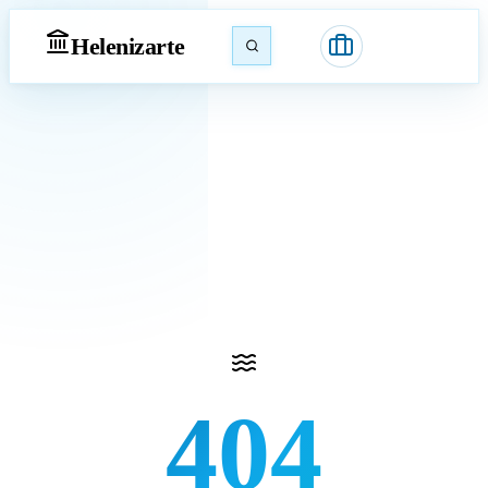
Heleniz
arte
404