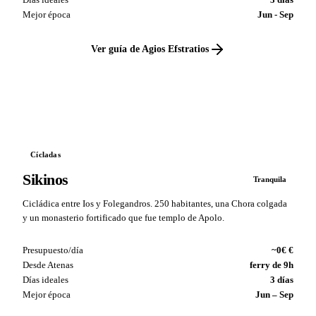
Mejor época
Jun - Sep
Ver guía de Agios Efstratios
VS
Cícladas
Sikinos
Tranquila
Cicládica entre Ios y Folegandros. 250 habitantes, una Chora colgada
y un monasterio fortificado que fue templo de Apolo.
Presupuesto/día
~0€ €
Desde Atenas
ferry de 9h
Días ideales
3 días
Mejor época
Jun – Sep