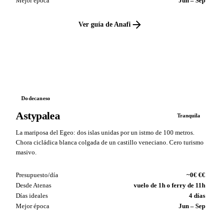
Mejor época
Jun – Sep
Ver guía de Anafi
VS
Dodecaneso
Astypalea
Tranquila
La mariposa del Egeo: dos islas unidas por un istmo de 100 metros.
Chora cicládica blanca colgada de un castillo veneciano. Cero turismo
masivo.
Presupuesto/día
~0€ €€
Desde Atenas
vuelo de 1h o ferry de 11h
Días ideales
4 días
Mejor época
Jun – Sep