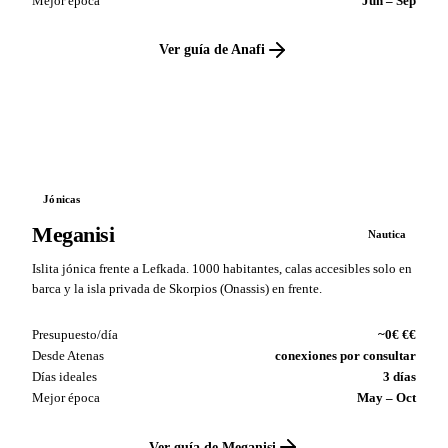
Mejor época
Jun – Sep
Ver guía de Anafi
VS
Jónicas
Meganisi
Nautica
Islita jónica frente a Lefkada. 1000 habitantes, calas accesibles solo en
barca y la isla privada de Skorpios (Onassis) en frente.
Presupuesto/día
~0€ €€
Desde Atenas
conexiones por consultar
Días ideales
3 días
Mejor época
May – Oct
Ver guía de Meganisi