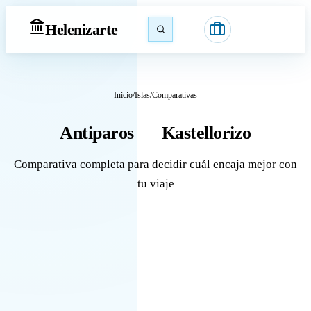
Heleniz
arte
Inicio
/
Islas
/
Comparativas
Antiparos
Kastellorizo
vs
Comparativa completa para decidir cuál encaja mejor con
tu viaje