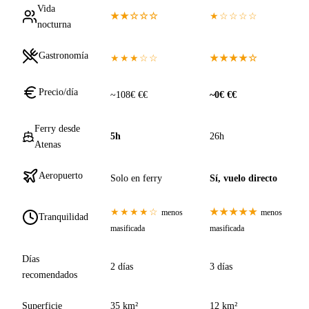
Vida
★★☆☆☆
★☆☆☆☆
nocturna
Gastronomía
★★★☆☆
★★★★☆
Precio/día
~108€ €€
~0€ €€
Ferry desde
5h
26h
Atenas
Aeropuerto
Solo en ferry
Sí, vuelo directo
★★★★☆
★★★★★
menos
menos
Tranquilidad
masificada
masificada
Días
2 días
3 días
recomendados
Superficie
35 km²
12 km²