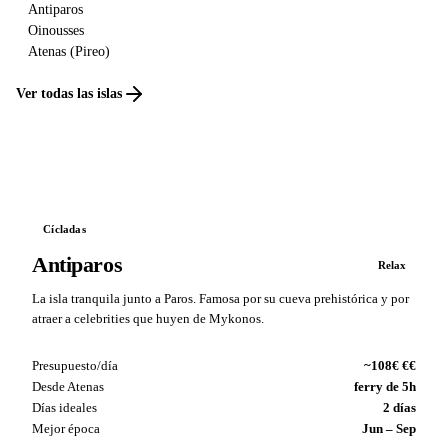
Antiparos
Oinousses
Atenas (Pireo)
Ver todas las islas
Cícladas
Antiparos
Relax
La isla tranquila junto a Paros. Famosa por su cueva prehistórica y por
atraer a celebrities que huyen de Mykonos.
Presupuesto/día
~108€ €€
Desde Atenas
ferry de 5h
Días ideales
2 días
Mejor época
Jun – Sep