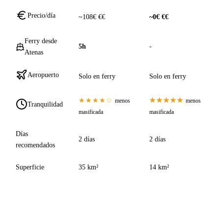
Precio/día
~108€ €€
~0€ €€
Ferry desde
5h
-
Atenas
Aeropuerto
Solo en ferry
Solo en ferry
★★★★☆
★★★★★
menos
menos
Tranquilidad
masificada
masificada
Días
2 días
2 días
recomendados
Superficie
35 km²
14 km²