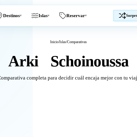
Destinos
Islas
Reservar
Sorpr
▾
▾
▾
Inicio
/
Islas
/
Comparativas
Arki
Schoinoussa
vs
omparativa completa para decidir cuál encaja mejor con tu via