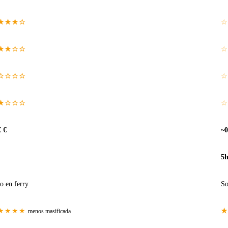
★★★☆
☆
★★☆☆
☆
☆☆☆☆
☆
★☆☆☆
☆
€ €
~0
5
o en ferry
So
★★★★
★
menos masificada