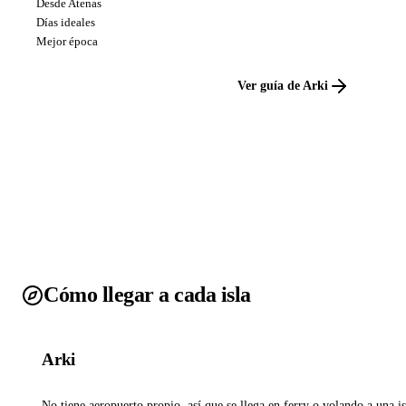
Desde Atenas
Días ideales
Mejor época
Ver guía de Arki
Cómo llegar a cada isla
Arki
No tiene aeropuerto propio, así que se llega en ferry o volando a una is