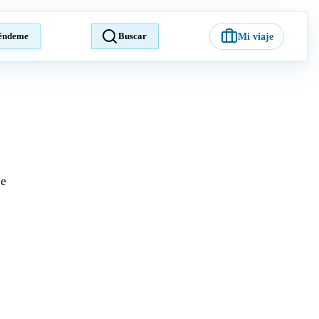
éndeme
Buscar
Mi viaje
je