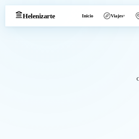
Heleniz
arte
Inicio
Viajes
▾
C