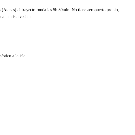
o (Atenas) el trayecto ronda las 5h 30min. No tiene aeropuerto propio,
o a una isla vecina.
a
stico a la isla.