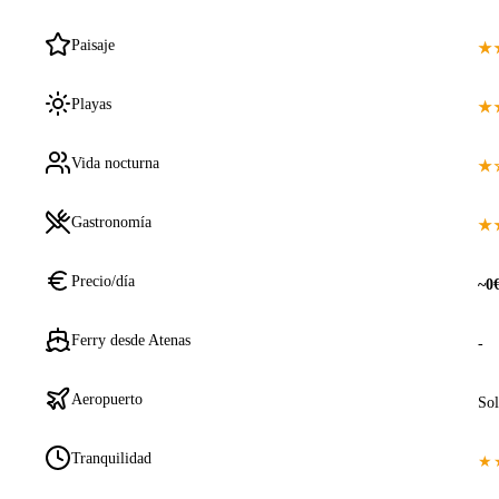
Paisaje
★
Playas
★
Vida nocturna
★
Gastronomía
★
Precio/día
~0
Ferry desde Atenas
-
Aeropuerto
Sol
Tranquilidad
★