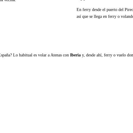
En ferry desde el puerto del Pire
así que se llega en ferry o voland
Ver ferries a Schoinouss
España? Lo habitual es volar a Atenas con
Iberia
y, desde ahí, ferry o vuelo domé