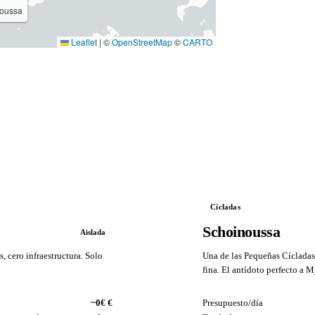
noussa
Leaflet
|
©
OpenStreetMap
©
CARTO
Cícladas
Schoinoussa
Aislada
, cero infraestructura. Solo
Una de las Pequeñas Cícladas,
fina. El antídoto perfecto a M
VS
~0€ €
Presupuesto/día