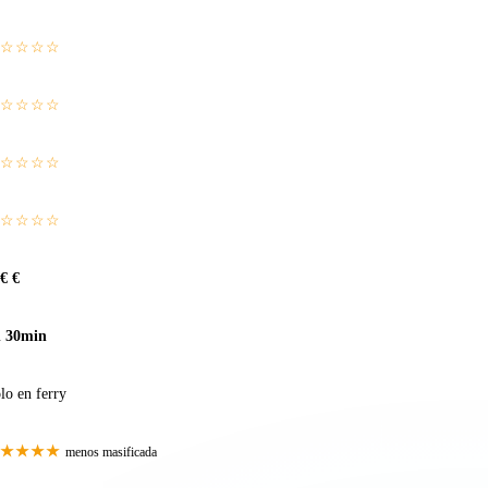
☆☆☆☆
☆☆☆☆
☆☆☆☆
☆☆☆☆
€ €
h 30min
lo en ferry
★★★★
menos masificada