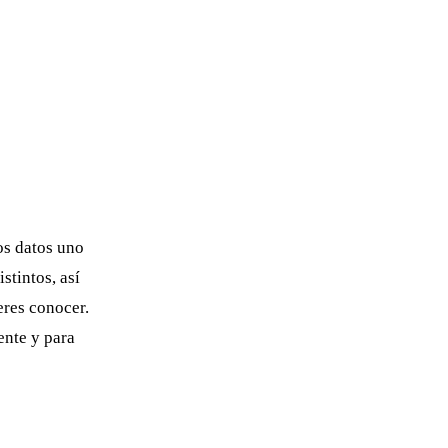
os datos uno
stintos, así
eres conocer.
ente y para