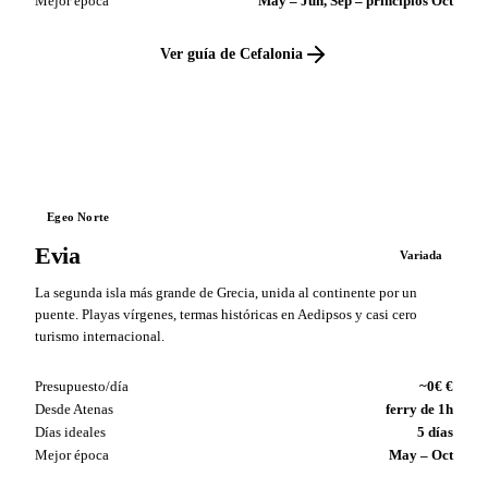
Mejor época
May – Jun, Sep – principios Oct
Ver guía de Cefalonia
VS
Egeo Norte
Evia
Variada
La segunda isla más grande de Grecia, unida al continente por un
puente. Playas vírgenes, termas históricas en Aedipsos y casi cero
turismo internacional.
Presupuesto/día
~0€ €
Desde Atenas
ferry de 1h
Días ideales
5 días
Mejor época
May – Oct