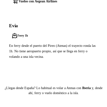
Vuelos con Aegean Airlines
Evia
Ferry 1h
En ferry desde el puerto del Pireo (Atenas) el trayecto ronda las
1h. No tiene aeropuerto propio, así que se llega en ferry o
volando a una isla vecina.
Ver ferries a Evia
¿Llegas desde España? Lo habitual es volar a Atenas con
Iberia
y, desde
ahí, ferry o vuelo doméstico a la isla.