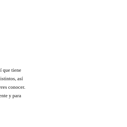
í que tiene
stintos, así
eres conocer.
ente y para