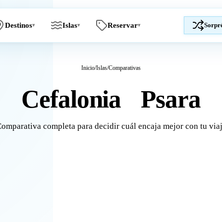
Destinos
Islas
Reservar
Sorpr
▾
▾
▾
Inicio
/
Islas
/
Comparativas
Cefalonia
Psara
vs
omparativa completa para decidir cuál encaja mejor con tu via