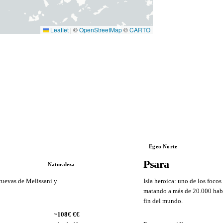
Leaflet
|
©
OpenStreetMap
©
CARTO
Egeo Norte
Psara
Naturaleza
cuevas de Melissani y
Isla heroica: uno de los foco
matando a más de 20.000 habi
fin del mundo.
VS
~108€ €€