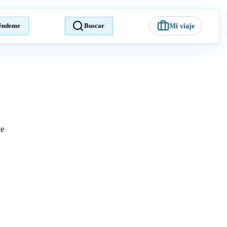
éndeme
Buscar
Mi viaje
je