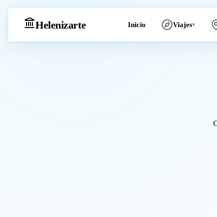
Heleniz
arte
Inicio
Viajes
▾
C