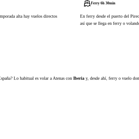
Ferry 6h 30min
mporada alta hay vuelos directos
En ferry desde el puerto del Pire
así que se llega en ferry o voland
Ver ferries a Psara
España? Lo habitual es volar a Atenas con
Iberia
y, desde ahí, ferry o vuelo domé