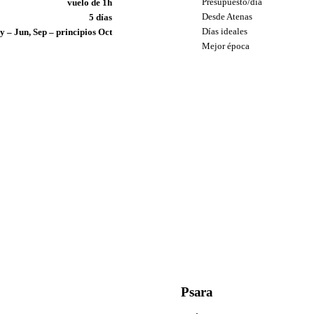
Presupuesto/día
vuelo de 1h
Desde Atenas
5 días
Días ideales
 – Jun, Sep – principios Oct
Mejor época
Psara