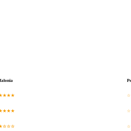
falonia
P
★★★★
☆
★★★★
☆
★☆☆☆
☆