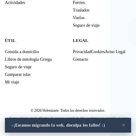
Actividades
Ferries
Traslados
Vuelos
Seguro de viaje
ÚTIL
LEGAL
Comida a domicilio
Privacidad
Cookies
Aviso Legal
Libros de mitología Griega
Contacto
Seguro de viaje
Comparar islas
Mi viaje
© 2026 Helenizarte. Todos los derechos reservados.
Algunos enlaces son de afiliados. Si compras a través de ellos, recibimos una comisión sin coste
extra.
×
¡Estamos migrando la web, disculpa los fallos! :)