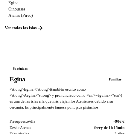
Egina
Oinousses
Atenas (Pireo)
Ver todas las islas
Sarónicas
Egina
Familiar
<strong>Egina </strong>(también escrito como
<strong>Aegina</strong> y pronunciado como <em>«éguina»</em>)
es una de las islas a la que más viajan los Atenienses debido a su
cercanía. Es principalmente famosa por... ¡sus pistachos!
Presupuesto/día
~90€ €
Desde Atenas
ferry de 1h 15min
Días ideales
2 días