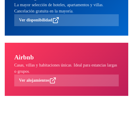
La mayor selección de hoteles, apartamentos y villas.
Cancelación gratuita en la mayoría.
Ver disponibilidad
Airbnb
Casas, villas y habitaciones únicas. Ideal para estancias largas
o grupos.
Ver alojamientos