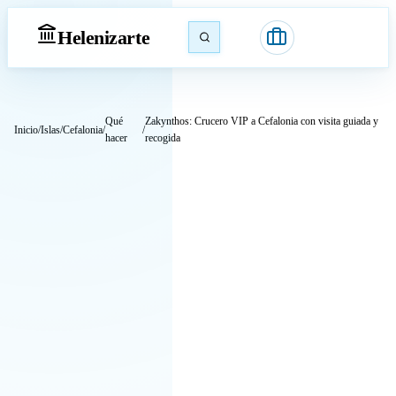
Heleniz
arte
Qué
Zakynthos: Crucero VIP a Cefalonia con visita guiada y
Inicio
/
Islas
/
Cefalonia
/
/
hacer
recogida