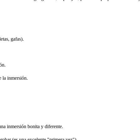
etas, gafas).
ón.
e la inmersión.
na inmersión bonita y diferente.
probar (es una excelente "primera vez").