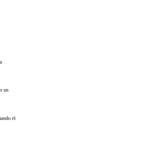
a
es un
uando el