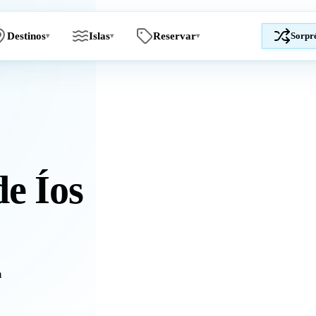
Destinos
Islas
Reservar
Sorpr
▾
▾
▾
de Íos
a