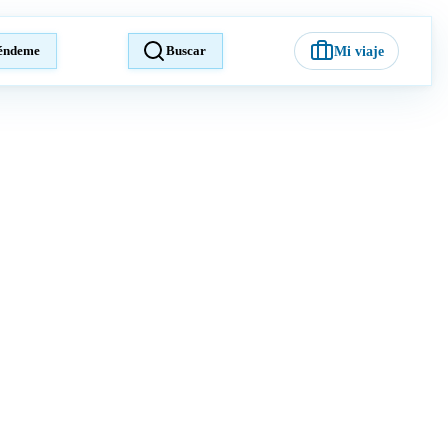
éndeme
Buscar
Mi viaje