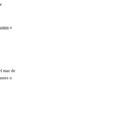
de
onos
o
el mar de
antes o