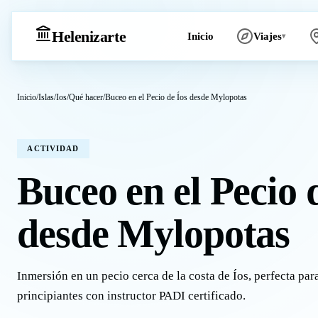
Heleniz
arte
Inicio
Viajes
▾
Inicio
/
Islas
/
Ios
/
Qué hacer
/
Buceo en el Pecio de Íos desde Mylopotas
ACTIVIDAD
Buceo en el Pecio 
desde Mylopotas
Inmersión en un pecio cerca de la costa de Íos, perfecta par
principiantes con instructor PADI certificado.