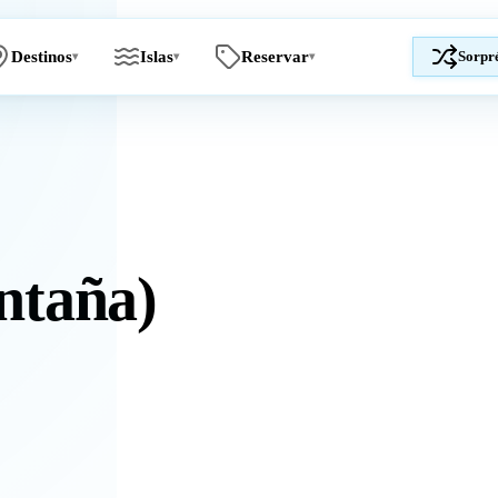
Destinos
Islas
Reservar
Sorpr
▾
▾
▾
ntaña)