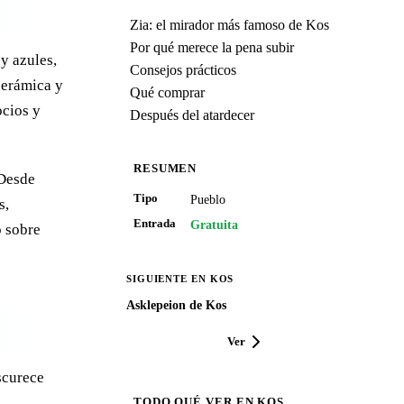
Zia: el mirador más famoso de Kos
Por qué merece la pena subir
y azules,
Consejos prácticos
 cerámica y
Qué comprar
ocios y
Después del atardecer
RESUMEN
 Desde
Tipo
Pueblo
s,
Entrada
Gratuita
o sobre
SIGUIENTE EN KOS
Asklepeion de Kos
Ver
scurece
TODO QUÉ VER EN KOS