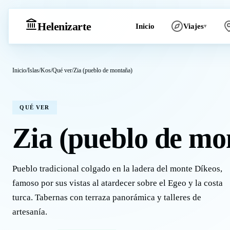
Heleniz
arte
Inicio
Viajes
▾
Inicio
/
Islas
/
Kos
/
Qué ver
/
Zia (pueblo de montaña)
QUÉ VER
Zia (pueblo de mo
Pueblo tradicional colgado en la ladera del monte Díkeos,
famoso por sus vistas al atardecer sobre el Egeo y la costa
turca. Tabernas con terraza panorámica y talleres de
artesanía.