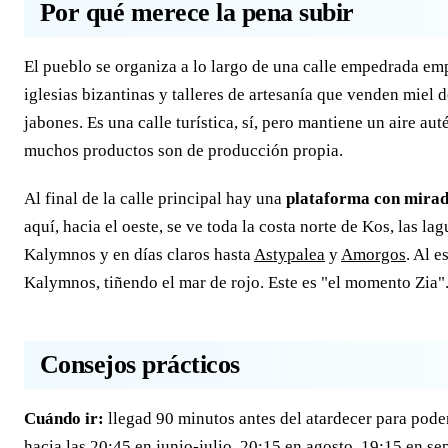
Por qué merece la pena subir
El pueblo se organiza a lo largo de una calle empedrada emp
iglesias bizantinas y talleres de artesanía que venden miel d
jabones. Es una calle turística, sí, pero mantiene un aire au
muchos productos son de producción propia.
Al final de la calle principal hay una
plataforma con mira
aquí, hacia el oeste, se ve toda la costa norte de Kos, las la
Kalymnos y en días claros hasta
Astypalea
y
Amorgos
. Al e
Kalymnos, tiñendo el mar de rojo. Este es "el momento Zia"
Consejos prácticos
Cuándo ir:
llegad 90 minutos antes del atardecer para pode
hacia las 20:45 en junio-julio, 20:15 en agosto, 19:15 en se