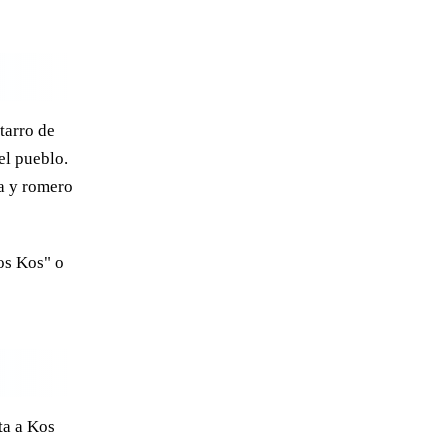
tarro de
el pueblo.
a y romero
os Kos" o
ta a Kos