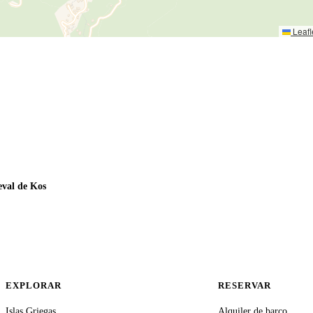
Leafl
val de Kos
EXPLORAR
RESERVAR
Islas Griegas
Alquiler de barco