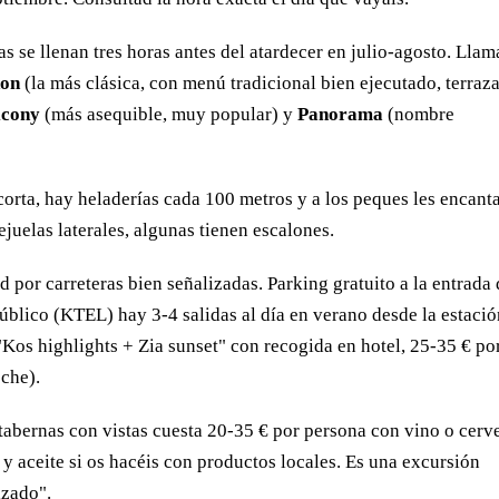
 se llenan tres horas antes del atardecer en julio-agosto. Llam
on
(la más clásica, con menú tradicional bien ejecutado, terraz
lcony
(más asequible, muy popular) y
Panorama
(nombre
rta, hay heladerías cada 100 metros y a los peques les encanta
ejuelas laterales, algunas tienen escalones.
por carreteras bien señalizadas. Parking gratuito a la entrada
público (KTEL) hay 3-4 salidas al día en verano desde la estaci
Kos highlights + Zia sunset" con recogida en hotel, 25-35 € po
che).
s tabernas con vistas cuesta 20-35 € por persona con vino o cerv
s y aceite si os hacéis con productos locales. Es una excursión
izado".