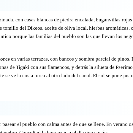
inada, con casas blancas de piedra encalada, buganvillas rojas 
e tomillo del Díkeos, aceite de oliva local, hierbas aromáticas,
téntico porque las familias del pueblo son las que llevan los neg
dores
en varias terrazas, con bancos y sombra parcial de pinos.
gunas de Tigaki con sus flamencos, y detrás la silueta de Pserimo
ste se ve la costa turca al otro lado del canal. El sol se pone just
.
r pasear el pueblo con calma antes de que se llene. En verano o
ptiembre. Consultad la hora exacta el día que vayáis.