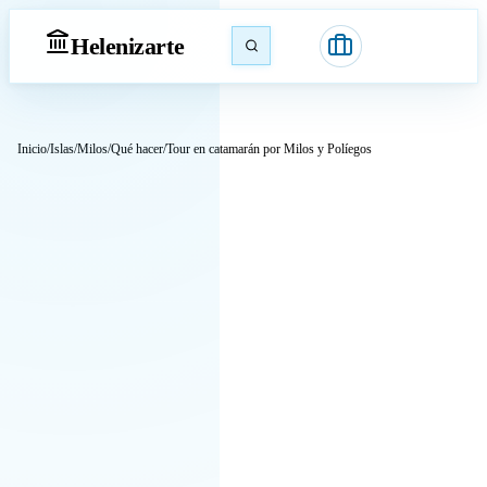
Heleniz
arte
Inicio
/
Islas
/
Milos
/
Qué hacer
/
Tour en catamarán por Milos y Políegos