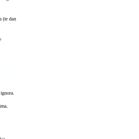
a (te dan
e
 ignora.
nima.