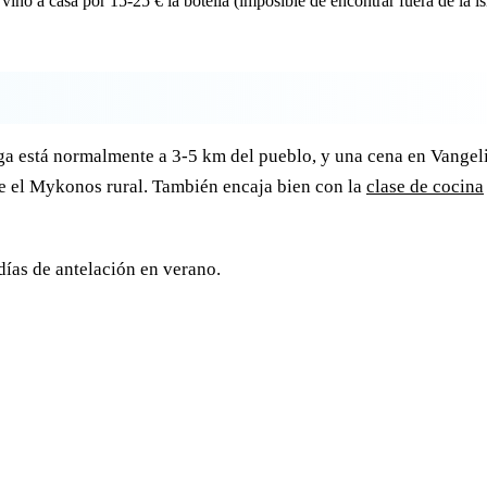
 vino a casa por 15-25 € la botella (imposible de encontrar fuera de la is
ga está normalmente a 3-5 km del pueblo, y una cena en Vangel
re el Mykonos rural. También encaja bien con la
clase de cocina
días de antelación en verano.