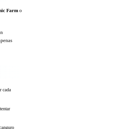
nic Farm
o
an
apenas
ar cada
tentar
 canguro