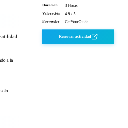
Duración
3 Horas
Valoración
4.9 / 5
Proveedor
GetYourGuide
satilidad
Reservar actividad
ado a la
 solo