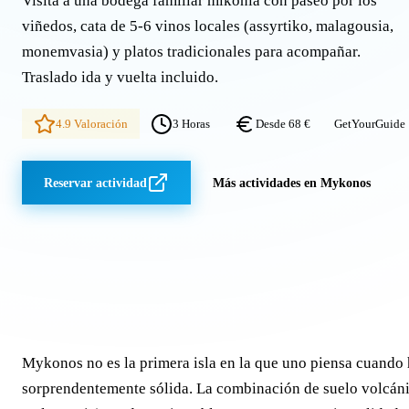
Visita a una bodega familiar mikonia con paseo por los
viñedos, cata de 5-6 vinos locales (assyrtiko, malagousia,
monemvasia) y platos tradicionales para acompañar.
Traslado ida y vuelta incluido.
4.9 Valoración
3 Horas
Desde 68 €
GetYourGuide
Reservar actividad
Más actividades en Mykonos
Mykonos no es la primera isla en la que uno piensa cuando h
sorprendentemente sólida. La combinación de suelo volcáni