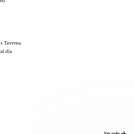
la).
is Taverna
al día
Ver todo