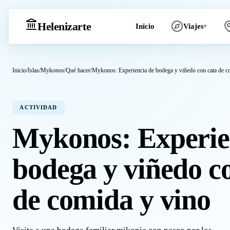
Heleniz
arte
Inicio
Viajes
▾
Inicio
/
Islas
/
Mykonos
/
Qué hacer
/
Mykonos: Experiencia de bodega y viñedo con cata de c
ACTIVIDAD
Mykonos: Experie
bodega y viñedo c
de comida y vino