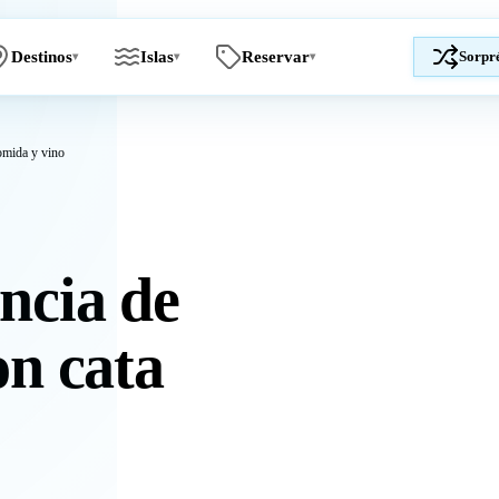
Destinos
Islas
Reservar
Sorpr
▾
▾
▾
omida y vino
ncia de
on cata