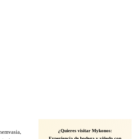
¿Quieres visitar Mykonos:
onemvasia,
Experiencia de bodega y viñedo con