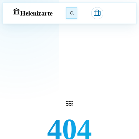
Heleniz
arte
404