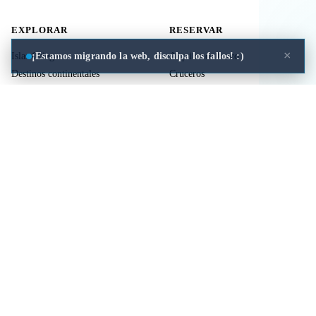
EXPLORAR
RESERVAR
×
¡Estamos migrando la web, disculpa los fallos! :)
Islas Griegas
Alquiler de barco
Destinos continentales
Cruceros
Actividades
Ferries
Traslados
Vuelos
Seguro de viaje
ÚTIL
LEGAL
Comida a domicilio
Privacidad
Cookies
Aviso Legal
Libros de mitología Griega
Contacto
Seguro de viaje
Comparar islas
Mi viaje