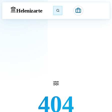
Heleniz
arte
404