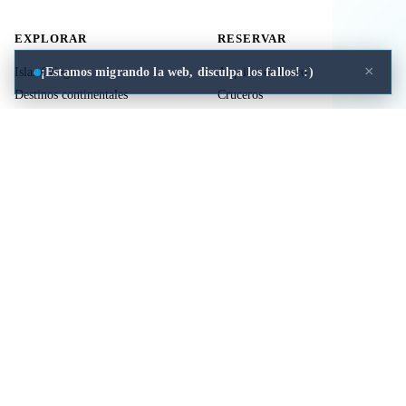
EXPLORAR
RESERVAR
×
¡Estamos migrando la web, disculpa los fallos! :)
Islas Griegas
Alquiler de barco
Destinos continentales
Cruceros
Actividades
Ferries
Traslados
Vuelos
Seguro de viaje
ÚTIL
LEGAL
Comida a domicilio
Privacidad
Cookies
Aviso Legal
Libros de mitología Griega
Contacto
Seguro de viaje
Comparar islas
Mi viaje