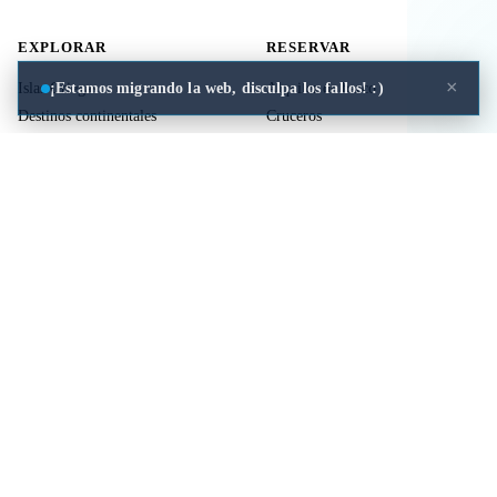
EXPLORAR
RESERVAR
×
¡Estamos migrando la web, disculpa los fallos! :)
Islas Griegas
Alquiler de barco
Destinos continentales
Cruceros
Actividades
Ferries
Traslados
Vuelos
Seguro de viaje
ÚTIL
LEGAL
Comida a domicilio
Privacidad
Cookies
Aviso Legal
Libros de mitología Griega
Contacto
Seguro de viaje
Comparar islas
Mi viaje