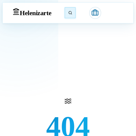
Heleniz
arte
404